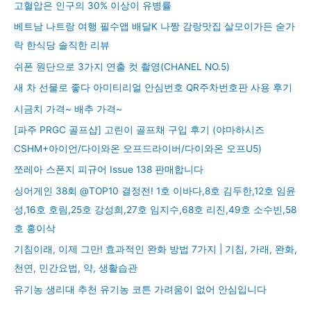
고혈압은 인구의 30% 이상이 유병률
베트남 나트랑 여행 필수앱 배달K 나짱 감랑맛집 살모이가든 숟가
락 한식당 솔직한 리뷰
쉬폰 원단으로 3가지 연출 컷 촬영(CHANEL NO.5)
새 차 선물로 좋다 아미티리얼 안심번호 QR주차번호판 사용 후기
시금치 가격~ 배추 가격~
[파주 PRGC 골프샵] 고린이 골프채 구입 후기 (야마하시즈
CSHM+아이언/다이와온 오프드라이버/다이와온 오프U5)
쪼레아 스폰지 피규어 Issue 138 판매합니다
싱어게인 38회 @TOP10 결정전! 1호 이바다,8호 김두한,12호 임윤
성,16호 호림,25호 강성희,27호 임지수,68호 리진,49호 소수빈,58
호 홍이삭
기침이래, 이제 그만! 효과적인 완화 방법 7가지 | 기침, 가래, 완화,
천연, 민간요법, 약, 생활습관
유기농 생리대 추천 유기농 코튼 가려움이 없어 안심입니다