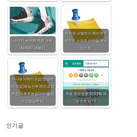
차정원 뉴발란스 메리제인
나이키 농구화 추천 코비
브리즈 스포츠 스타일 위시
ADNXT 개봉기
리스트
아나운서메이크업|청담메
이크업|웨딩신부 메이크업
추천|아루루본점|아이돌메
무료 로또번호 1033회 예
이크업샵추천|
상번호 받기!
인기글