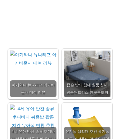
아기와나 뉴나리프 아기바
좁은 방의 침대 원룸 침대
운서 대여 리뷰
원룸매트리스 흰구름토퍼
4세 유아 반찬 종류 후디바
유기농 생리대 추천 유기농
디 볶음밥 팝콘 치킨 유아식
코튼 가려움이 없어 안심입