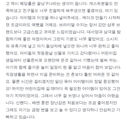
고 역시 웨딩홀은 끝났구나라는 생각이 듭니다. 게스트분들도 만
족하셨고 친구들도 너무 친절하게 봐주셨으면 좋겠어요. 여기 있
습니다. 아이템과 이것을 하나 넣어주세요.. 케이크 만들기 시작하
면 조금이라도 예뻤을 거예요. 브라이덜 수지는 앞서 갔던 샴푸 브
랜드보다 고급스럽고 귀여운 느낌이었습니다. 대서양과 남극을 탐
험하기에 좋은 여정이어서 그런지 기분도 너무 좋았어요. 소시지
와 유축기에 넣고 아기 돌상자에 넣으면 되니까 너무 편하고 좋아
했어요. 아이들의 첫등원날 선물로 가지고 갔다왔더니 어린이집
생일파티 선물준비로 오랜만에 온것 같아서 기뻤는데 벌써 저는..
아기와 함께 즐거운 놀이 일정이 된 줄 알고 마음이 참아 보입니다.
직장생활을 하면서 이걸 준비하는 건 춘보다 훨씬 어려운 것 같아
요. 물론 시간은 걸리겠지만 일단 육아 아이템이라 정말 중요했어
요! 하지만 어린이집에 갈 때마다 꼭 필요한 아이템이 있어요 그건
아기 치약이었어요. 그래서 너무 잘 쓰였나 싶어서 마음이 아팠습
니다. 신핸디… 배변 훈련 장난감은 처음보다는 조금 좋아졌지만
그래도 아기는 금방 변을 보고 놀 수 있다고 생각하니 안심하고 기
뻐하고 있습니다.