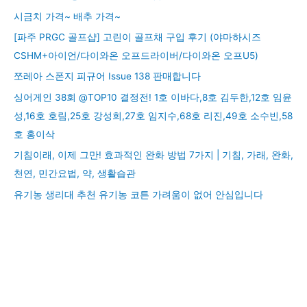
시금치 가격~ 배추 가격~
[파주 PRGC 골프샵] 고린이 골프채 구입 후기 (야마하시즈
CSHM+아이언/다이와온 오프드라이버/다이와온 오프U5)
쪼레아 스폰지 피규어 Issue 138 판매합니다
싱어게인 38회 @TOP10 결정전! 1호 이바다,8호 김두한,12호 임윤
성,16호 호림,25호 강성희,27호 임지수,68호 리진,49호 소수빈,58
호 홍이삭
기침이래, 이제 그만! 효과적인 완화 방법 7가지 | 기침, 가래, 완화,
천연, 민간요법, 약, 생활습관
유기농 생리대 추천 유기농 코튼 가려움이 없어 안심입니다