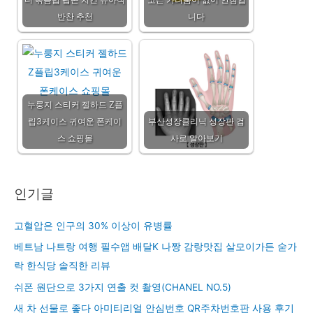
반찬 추천
니다
누룽지 스티커 젤하드 Z플
립3케이스 귀여운 폰케이
부산성장클리닉 성장판 검
스 쇼핑몰
사로 알아보기
인기글
고혈압은 인구의 30% 이상이 유병률
베트남 나트랑 여행 필수앱 배달K 나짱 감랑맛집 살모이가든 숟가
락 한식당 솔직한 리뷰
쉬폰 원단으로 3가지 연출 컷 촬영(CHANEL NO.5)
새 차 선물로 좋다 아미티리얼 안심번호 QR주차번호판 사용 후기