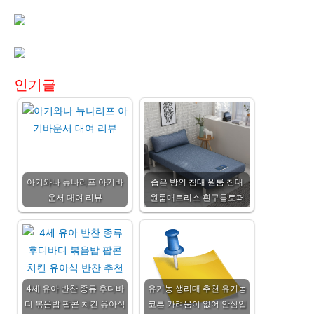
인기글
아기와나 뉴나리프 아기바
좁은 방의 침대 원룸 침대
운서 대여 리뷰
원룸매트리스 흰구름토퍼
4세 유아 반찬 종류 후디바
유기농 생리대 추천 유기농
디 볶음밥 팝콘 치킨 유아식
코튼 가려움이 없어 안심입