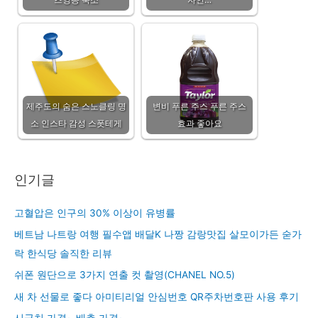
제주도의 숨은 스노클링 명
변비 푸른 주스 푸른 주스
소 인스타 감성 스폿테게
효과 좋아요
인기글
고혈압은 인구의 30% 이상이 유병률
베트남 나트랑 여행 필수앱 배달K 나짱 감랑맛집 살모이가든 숟가
락 한식당 솔직한 리뷰
쉬폰 원단으로 3가지 연출 컷 촬영(CHANEL NO.5)
새 차 선물로 좋다 아미티리얼 안심번호 QR주차번호판 사용 후기