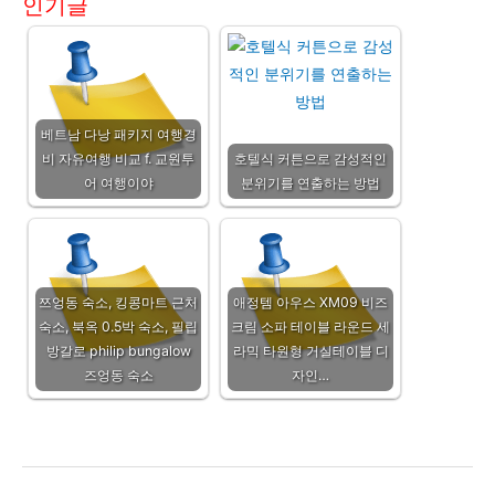
인기글
베트남 다낭 패키지 여행경
비 자유여행 비교 f. 교원투
호텔식 커튼으로 감성적인
어 여행이야
분위기를 연출하는 방법
쯔엉동 숙소, 킹콩마트 근처
애정템 아우스 XM09 비즈
숙소, 북옥 0.5박 숙소, 필립
크림 소파 테이블 라운드 세
방갈로 philip bungalow
라믹 타원형 거실테이블 디
즈엉동 숙소
자인…