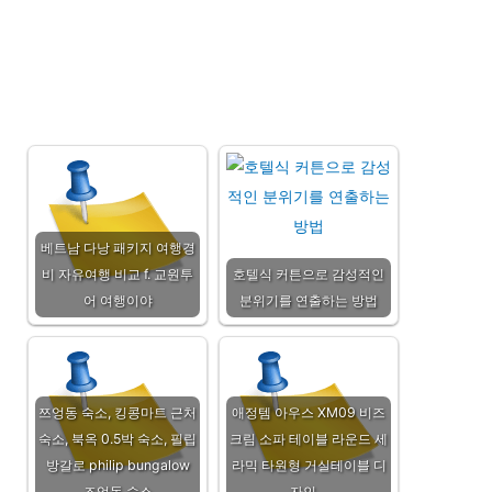
베트남 다낭 패키지 여행경
비 자유여행 비교 f. 교원투
호텔식 커튼으로 감성적인
어 여행이야
분위기를 연출하는 방법
쯔엉동 숙소, 킹콩마트 근처
애정템 아우스 XM09 비즈
숙소, 북옥 0.5박 숙소, 필립
크림 소파 테이블 라운드 세
방갈로 philip bungalow
라믹 타원형 거실테이블 디
즈엉동 숙소
자인…