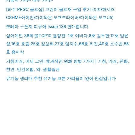
시금치 가격~ 배추 가격~
[파주 PRGC 골프샵] 고린이 골프채 구입 후기 (야마하시즈
CSHM+아이언/다이와온 오프드라이버/다이와온 오프U5)
쪼레아 스폰지 피규어 Issue 138 판매합니다
싱어게인 38회 @TOP10 결정전! 1호 이바다,8호 김두한,12호 임윤
성,16호 호림,25호 강성희,27호 임지수,68호 리진,49호 소수빈,58
호 홍이삭
기침이래, 이제 그만! 효과적인 완화 방법 7가지 | 기침, 가래, 완화,
천연, 민간요법, 약, 생활습관
유기농 생리대 추천 유기농 코튼 가려움이 없어 안심입니다