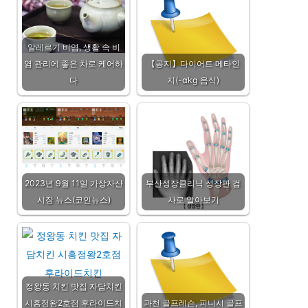
알레르기 비염, 생활 속 비
염 관리에 좋은 차로 케어하
【공지】다이어트 메타인
다
지(-αkg 음식)
2023년 9월 11일 가상자산
부산성장클리닉 성장판 검
시장 뉴스(코인뉴스)
사로 알아보기
정왕동 치킨 맛집 자담치킨
시흥정왕2호점 후라이드치
과천 골프레슨, 피니시 골프