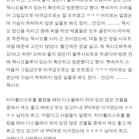
젝시오블루가 있는지 확인하고 방문했다고 했다. 뼛속까지 스며들
어 그립감으로 타격감으로는 잘 모르겠고 ㅋㅋㅋ 머리로는 알겠는
데 가슴이 허락하지 않은 실물로 봐도 정이….안갔어 ………… 젝시
오 정신을 차리고 원래 픽을 하던 제품들은 모두 골린이가 여자채
로 추천하는 젝시오를 사러 간 것이었는데, 며칠 동안 정말 샤프트
색깔 때문에 고민이 많았다. 빨간색은 정말 싫고..꼭 젝시오해주세
요!라고 하면! 오히려 좋지 않은(?) 블루샤프트로 하겠다며 방문 전
에 젝시오블루가 있는지 확인하고 방문했다고 했다. 뼛속까지 스
며들어 그립감으로 타격감으로는 잘 모르겠고 ㅋㅋㅋ 머리로는 알
겠는데 가슴이 허락하지 않은 실물로 봐도 정이….안갔어 …………
젝시오
타이틀리스트를 몰랐을 때라 디스플레이 되어 있던 많은 건물들
중에서 색도 좋고 예쁘고 멋도 있고!!! 내 1PICK은 이거였는데 ㅎㅎ
ㅎㅎ 남자의 최고, 어렵다고 사람들이 말렸어. 타이틀리스트를 몰
랐을 때라 디스플레이 되어 있던 많은 건물들 중에서 색도 좋고 예
쁘고 멋도 있고!!! 내 1PICK은 이거였는데 ㅎㅎㅎㅎ 남자의 최고,
어렵다고 사람들이 말렸어.