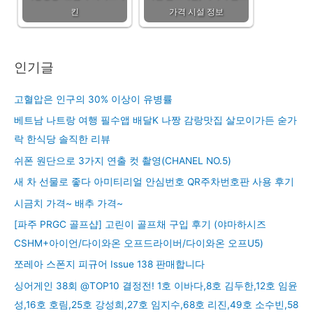
킨
가격 시설 정보
인기글
고혈압은 인구의 30% 이상이 유병률
베트남 나트랑 여행 필수앱 배달K 나짱 감랑맛집 살모이가든 숟가
락 한식당 솔직한 리뷰
쉬폰 원단으로 3가지 연출 컷 촬영(CHANEL NO.5)
새 차 선물로 좋다 아미티리얼 안심번호 QR주차번호판 사용 후기
시금치 가격~ 배추 가격~
[파주 PRGC 골프샵] 고린이 골프채 구입 후기 (야마하시즈
CSHM+아이언/다이와온 오프드라이버/다이와온 오프U5)
쪼레아 스폰지 피규어 Issue 138 판매합니다
싱어게인 38회 @TOP10 결정전! 1호 이바다,8호 김두한,12호 임윤
성,16호 호림,25호 강성희,27호 임지수,68호 리진,49호 소수빈,58