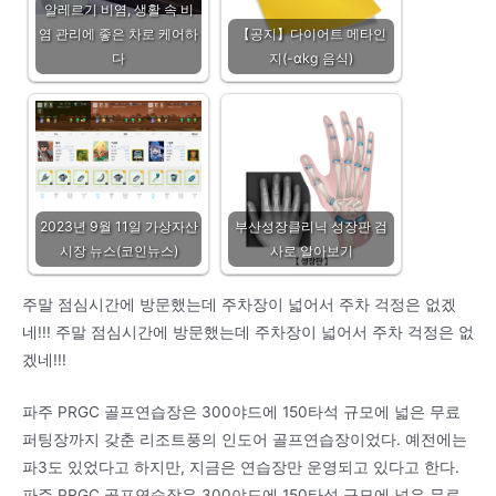
알레르기 비염, 생활 속 비
염 관리에 좋은 차로 케어하
【공지】다이어트 메타인
다
지(-αkg 음식)
2023년 9월 11일 가상자산
부산성장클리닉 성장판 검
시장 뉴스(코인뉴스)
사로 알아보기
주말 점심시간에 방문했는데 주차장이 넓어서 주차 걱정은 없겠
네!!! 주말 점심시간에 방문했는데 주차장이 넓어서 주차 걱정은 없
겠네!!!
파주 PRGC 골프연습장은 300야드에 150타석 규모에 넓은 무료
퍼팅장까지 갖춘 리조트풍의 인도어 골프연습장이었다. 예전에는
파3도 있었다고 하지만, 지금은 연습장만 운영되고 있다고 한다.
파주 PRGC 골프연습장은 300야드에 150타석 규모에 넓은 무료